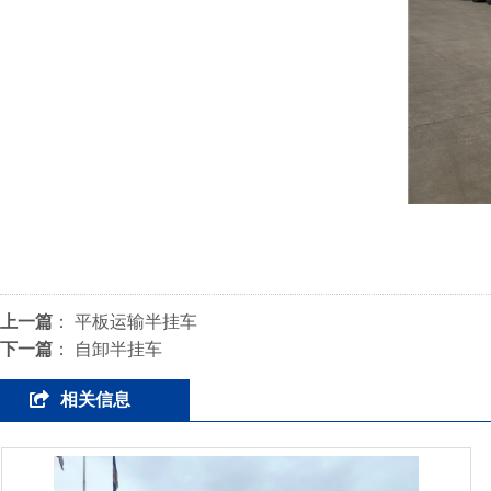
上一篇
：
平板运输半挂车
下一篇
：
自卸半挂车
相关信息